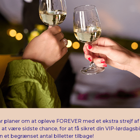
ar planer om at opleve FOREVER med et ekstra strejf af 
 at være sidste chance, for at få sikret din VIP-lørdagsbil
 et begrænset antal billetter tilbage!