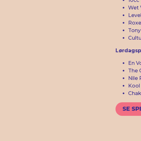
10cc
Wet 
Leve
Roxe
Tony
Cult
Lørdagsp
En V
The 
Nile
Kool
Chak
SE SP