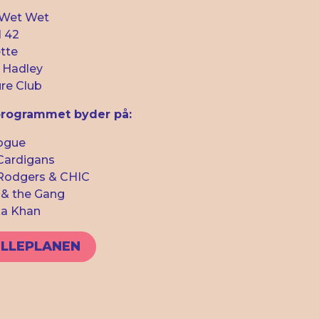
Wet Wet
l 42
tte
 Hadley
ure Club
rogrammet byder på:
ogue
Cardigans
 Rodgers & CHIC
 & the Gang
a Khan
ILLEPLANEN