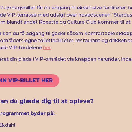
-lørdagsbillet får du adgang til eksklusive faciliteter, 
e VIP-terrasse med udsigt over hovedscenen ”Stardust
som blandt andet Roxette og Culture Club kommer til a
 kan du få adgang til goder såsom komfortable siddep
områdets egne toiletfaciliteter, restaurant og drikkebo
lle VIP-fordelene
her
.
eret din plads i VIP-området via knappen herunder, inde
IN VIP-BILLET HER
n du glæde dig til at opleve?
rogrammet byder på:
 Ekdahl