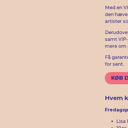
Med en VIP
den hæved
artister 
Derudover
samt VIP-
mere om a
Få garant
for sent.
KØB D
Hvem ka
Fredagsp
Lisa