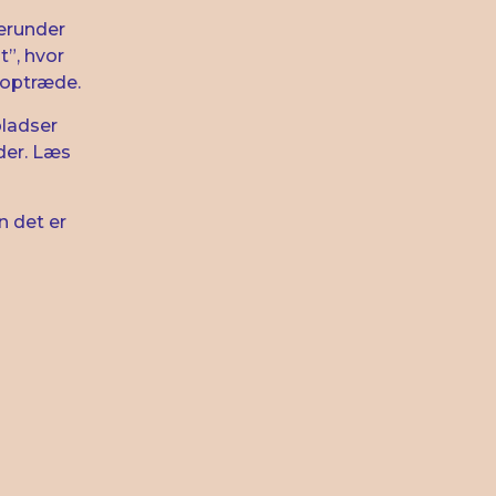
herunder
”, hvor
t optræde.
ladser
der. Læs
n det er